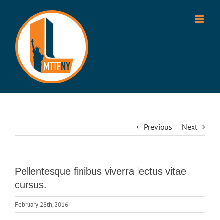
Skip
to
content
Previous
Next
Pellentesque finibus viverra lectus vitae
cursus.
February 28th, 2016